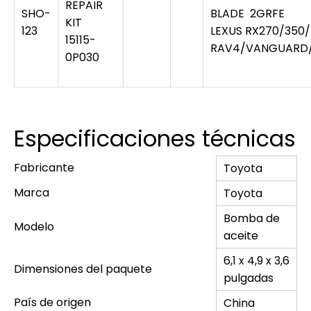
REPAIR
SHO-
BLADE 2GRFE
KIT
123
LEXUS RX270/350
15115-
RAV4/VANGUARD/
0P030
Especificaciones técnicas
Fabricante
‎Toyota
Marca
‎Toyota
‎Bomba de
Modelo
aceite
‎6,1 x 4,9 x 3,6
Dimensiones del paquete
pulgadas
País de origen
‎China