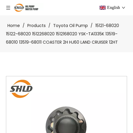
English
Home
/
Products
/
Toyota Oil Pump
/
15121-68020
15122-68020 1512268020 1512168020 YSK-TA1335K 13519-
68010 13519-68011 COASTER 2H HJ60 LAND CRUISER 12HT