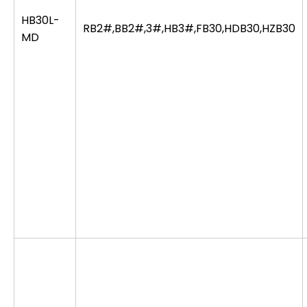
HB30L-
RB2#,BB2#,3#,HB3#,FB30,HDB30,HZB30
MD