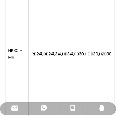
HB30L-
RB2#,BB2#,3#,HB3#,FB30,HDB30,HZB30
MR
lisa@ruianshenhang.com
0086-13336982075
8618757720882
344647998