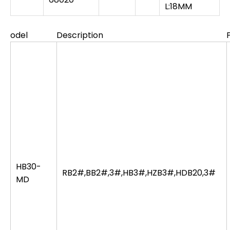
L:18MM
odel
Description
HB30-
RB2#,BB2#,3#,HB3#,HZB3#,HDB20,3#
MD