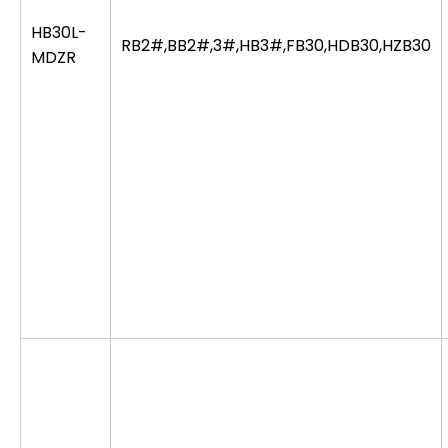
HB30L-
RB2#,BB2#,3#,HB3#,FB30,HDB30,HZB30
MDZR