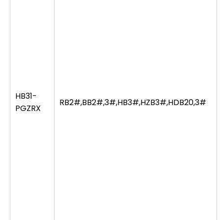
HB31-
RB2#,BB2#,3#,HB3#,HZB3#,HDB20,3#
PGZRX