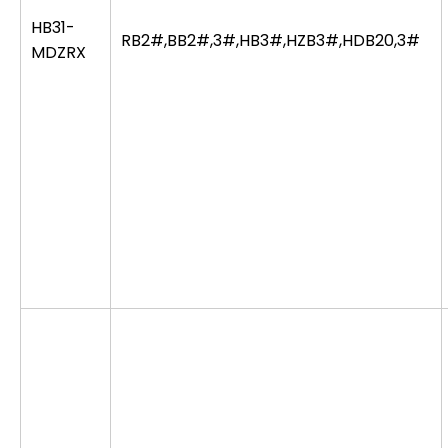
HB31-
RB2#,BB2#,3#,HB3#,HZB3#,HDB20,3#
MDZRX