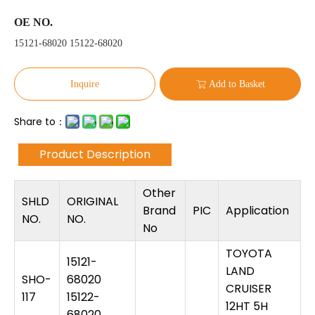
OE NO.
15121-68020 15122-68020
Inquire
Add to Basket
Share to：
Product Description
Other
SHLD
ORIGINAL
Brand
PIC
Application
NO.
NO.
No
TOYOTA
15121-
LAND
SHO-
68020
CRUISER
117
15122-
12HT 5H
68020